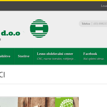
Lesar
Telefon
(03) 89823
Lesno-obdelovalni center
Facebook
ohištvo
Storitve
CNC, razrez iveralov, robljenje…
Naš spletni obraz.
CI