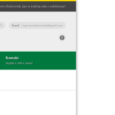
stvo Hudovernik, kjer se tradicija stika s sodobnostjo!
71
Email
trgovina.hudovernik@gmail.com
Fax
(03) 8982362
Kontakt
Stopite v stik z nami!