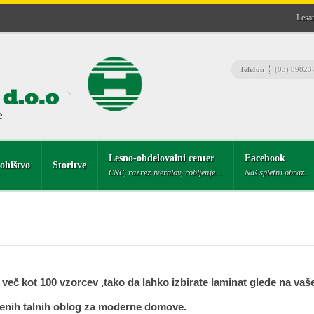
Lesar
Telefon
(03) 89823
Lesno-obdelovalni center
Facebook
ohištvo
Storitve
CNC, razrez iveralov, robljenje…
Naš spletni obraz.
eč kot 100 vzorcev ,tako da lahko izbirate laminat glede na vaše 
ljenih talnih oblog za moderne domove.