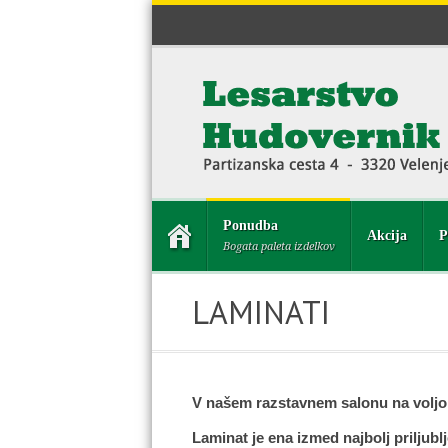
Ponudba
Akcija
P
Bogata paleta izdelkov
LAMINATI
V našem razstavnem salonu na voljo v
Laminat je ena izmed najbolj priljub