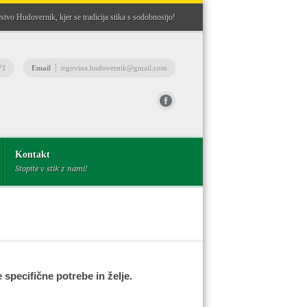
stvo Hudovernik, kjer se tradicija stika s sodobnostjo!
71
Email
trgovina.hudovernik@gmail.com
Fax
(03) 8982362
Kontakt
Stopite v stik z nami!
specifične potrebe in želje.