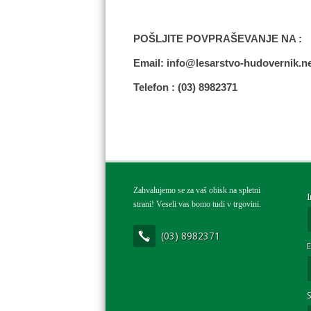
POŠLJITE POVPRAŠEVANJE NA :
Email: info@lesarstvo-hudovernik.n
Telefon : (03) 8982371
Zahvalujemo se za vaš obisk na spletni
strani! Veseli vas bomo tudi v trgovini.
(03) 8982371