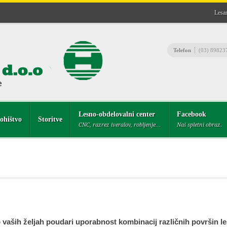
Lesar
Telefon
(03) 89823
Lesno-obdelovalni center
Facebook
ohištvo
Storitve
CNC, razrez iveralov, robljenje…
Naš spletni obraz.
o vaših željah poudari uporabnost kombinacij različnih površin l