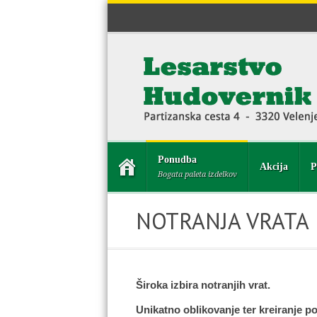
Ponudba
Akcija
P
Bogata paleta izdelkov
NOTRANJA VRATA
Široka izbira notranjih vrat.
Unikatno oblikovanje ter kreiranje p