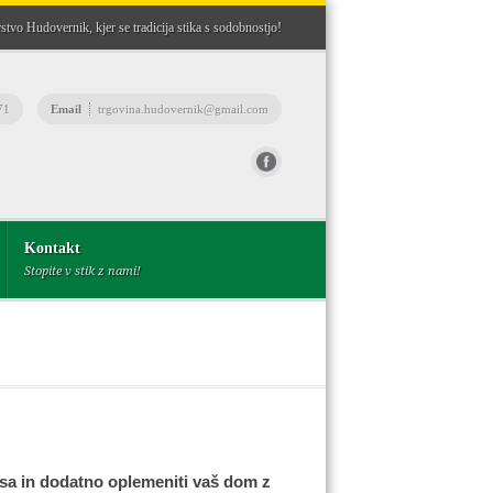
stvo Hudovernik, kjer se tradicija stika s sodobnostjo!
71
Email
trgovina.hudovernik@gmail.com
Fax
(03) 8982362
Kontakt
Stopite v stik z nami!
esa in dodatno oplemeniti vaš dom z