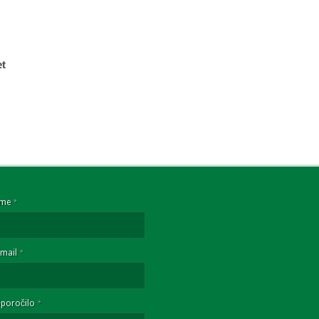
et
Ime
*
Email
*
Sporočilo
*