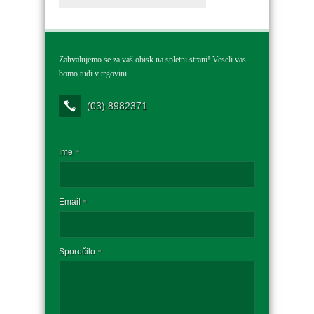
Zahvalujemo se za vaš obisk na spletni strani! Veseli vas
bomo tudi v trgovini.
(03) 8982371
Ime
*
Email
*
Sporočilo
*